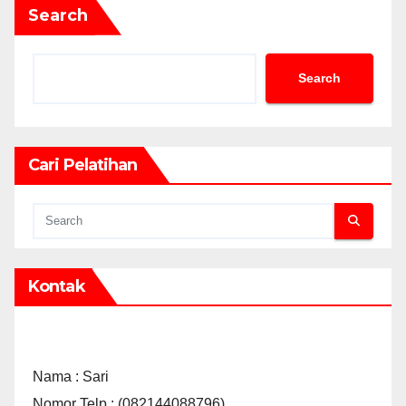
Search
Search
Cari Pelatihan
Kontak
Nama : Sari
Nomor Telp : (082144088796)