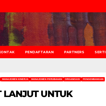
KONTAK
PENDAFTARAN
PARTNERS
SERT
MANAJEMEN KINERJA
MANAJEMEN PERUBAHAN
ORGANISASI
PENGEMBANGAN
T LANJUT UNTUK