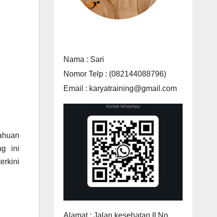
Nama : Sari
Nomor Telp : (082144088796)
Email : karyatraining@gmail.com
ahuan
g ini
erkini
Alamat : Jalan kesehatan II No.