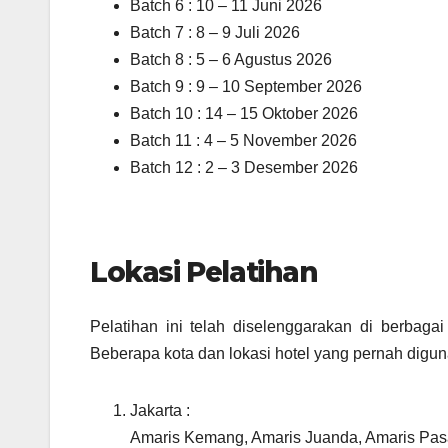
Batch 6 : 10 – 11 Juni 2026
Batch 7 : 8 – 9 Juli 2026
Batch 8 : 5 – 6 Agustus 2026
Batch 9 : 9 – 10 September 2026
Batch 10 : 14 – 15 Oktober 2026
Batch 11 : 4 – 5 November 2026
Batch 12 : 2 – 3 Desember 2026
Lokasi Pelatihan
Pelatihan ini telah diselenggarakan di berbag
Beberapa kota dan lokasi hotel yang pernah diguna
Jakarta :
Amaris Kemang, Amaris Juanda, Amaris Pas