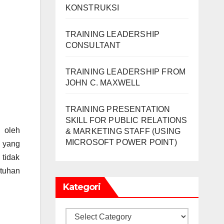
KONSTRUKSI
TRAINING LEADERSHIP
CONSULTANT
TRAINING LEADERSHIP FROM
JOHN C. MAXWELL
TRAINING PRESENTATION
SKILL FOR PUBLIC RELATIONS
 oleh
& MARKETING STAFF (USING
MICROSOFT POWER POINT)
 yang
tidak
utuhan
Kategori
Kategori