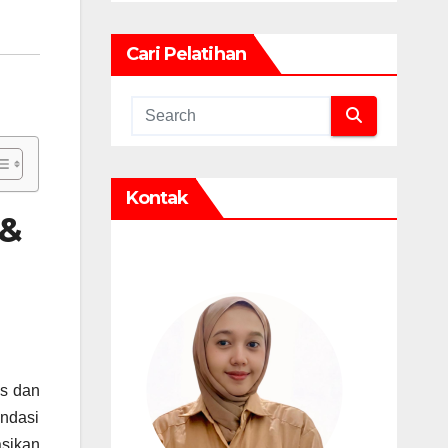
Cari Pelatihan
Kontak
 &
is dan
ndasi
asikan