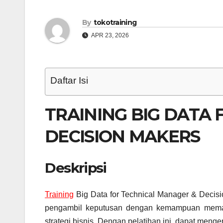
By
tokotraining
APR 23, 2026
Daftar Isi
TRAINING BIG DATA
DECISION MAKERS
Deskripsi
Training
Big Data for Technical Manager & Decisi
pengambil keputusan dengan kemampuan memaha
strategi bisnis. Dengan pelatihan ini, dapat men