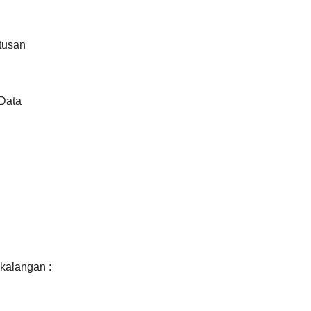
tusan
Data
 kalangan :