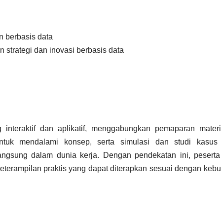
n berbasis data
strategi dan inovasi berbasis data
 interaktif dan aplikatif, menggabungkan pemaparan materi
untuk mendalami konsep, serta simulasi dan studi kasus
sung dalam dunia kerja. Dengan pendekatan ini, peserta 
eterampilan praktis yang dapat diterapkan sesuai dengan keb