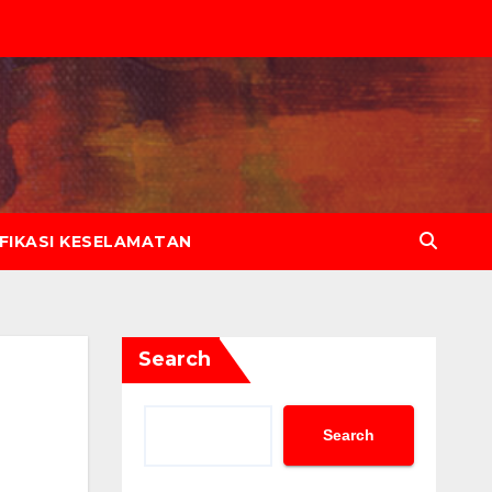
IFIKASI KESELAMATAN
Search
Search