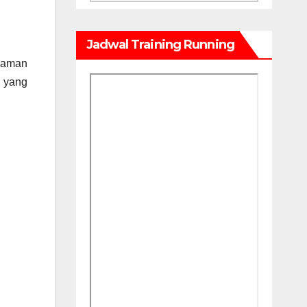
Jadwal Training Running
alaman
r yang