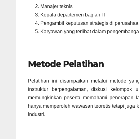
Manajer teknis
Kepala departemen bagian IT
Pengambil keputusan strategis di perusahaa
Karyawan yang terlibat dalam pengembangan 
Metode Pelatihan
Pelatihan ini disampaikan melalui metode yang
instruktur berpengalaman, diskusi kelompok 
memungkinkan peserta memahami penerapan lang
hanya memperoleh wawasan teoretis tetapi juga k
industri.