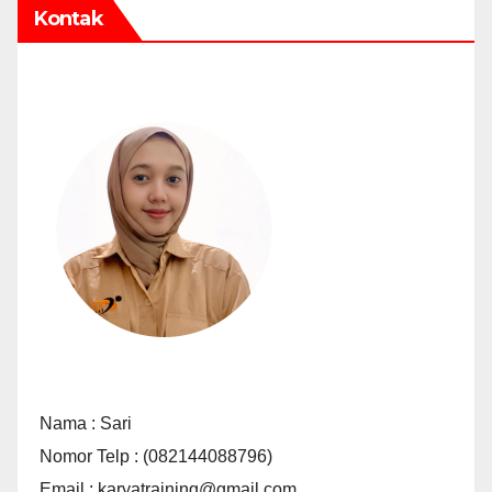
Kontak
Nama : Sari
Nomor Telp : (082144088796)
Email : karyatraining@gmail.com