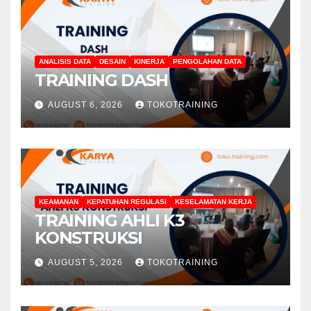
ANALISIS DATA
DESAIN
KINERJA
PENGOLAHAN DATA
TRAINING DASH
AUGUST 6, 2026
TOKOTRAINING
KEAMANAN
KEPATUHAN REGULASI
KESELAMATAN KERJA
TRAINING AHLI K3
KONSTRUKSI
AUGUST 5, 2026
TOKOTRAINING