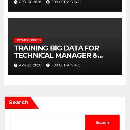
APR 24, 2026
TOKOTRAINING
UNCATEGORIZED
TRAINING BIG DATA FOR
TECHNICAL MANAGER &
DECISION MAKERS
APR 23, 2026
TOKOTRAINING
Search
Search