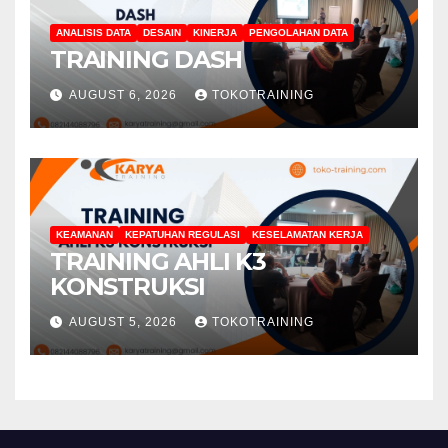
ANALISIS DATA
DESAIN
KINERJA
PENGOLAHAN DATA
TRAINING DASH
AUGUST 6, 2026
TOKOTRAINING
KEAMANAN
KEPATUHAN REGULASI
KESELAMATAN KERJA
TRAINING AHLI K3
KONSTRUKSI
AUGUST 5, 2026
TOKOTRAINING