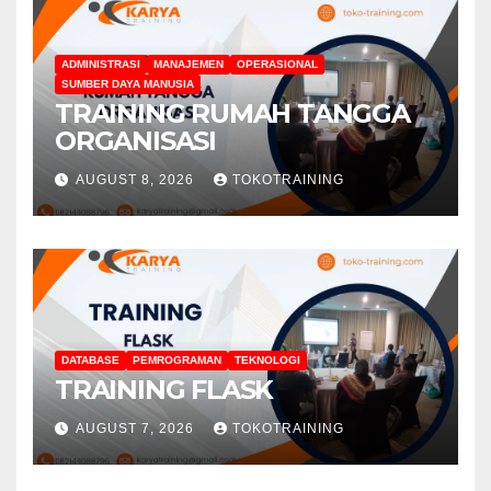
ADMINISTRASI
MANAJEMEN
OPERASIONAL
SUMBER DAYA MANUSIA
TRAINING RUMAH TANGGA
ORGANISASI
AUGUST 8, 2026
TOKOTRAINING
DATABASE
PEMROGRAMAN
TEKNOLOGI
TRAINING FLASK
AUGUST 7, 2026
TOKOTRAINING