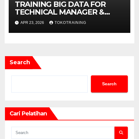
TRAINING BIG DATA FOR
TECHNICAL MANAGER &
DECISION MAKERS
APR 23, 2026
TOKOTRAINING
Search
Search
Cari Pelatihan