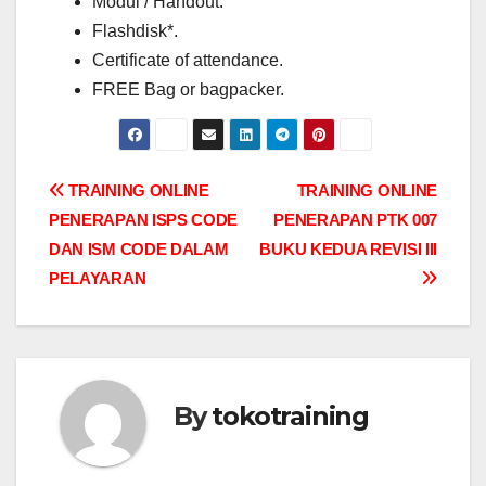
Modul / Handout.
Flashdisk*.
Certificate of attendance.
FREE Bag or bagpacker.
Post
TRAINING ONLINE
TRAINING ONLINE
PENERAPAN ISPS CODE
PENERAPAN PTK 007
navigation
DAN ISM CODE DALAM
BUKU KEDUA REVISI III
PELAYARAN
By
tokotraining