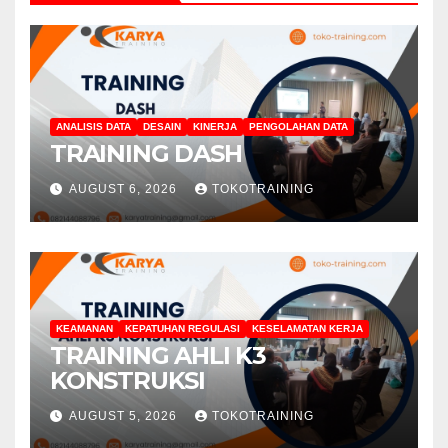
ANALISIS DATA
DESAIN
KINERJA
PENGOLAHAN DATA
TRAINING DASH
AUGUST 6, 2026
TOKOTRAINING
KEAMANAN
KEPATUHAN REGULASI
KESELAMATAN KERJA
TRAINING AHLI K3
KONSTRUKSI
AUGUST 5, 2026
TOKOTRAINING