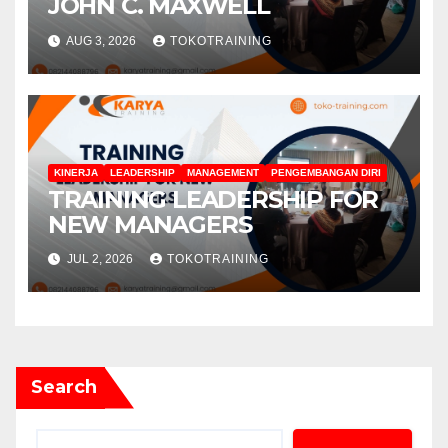
JOHN C. MAXWELL
AUG 3, 2026
TOKOTRAINING
KINERJA
LEADERSHIP
MANAGEMENT
PENGEMBANGAN DIRI
TRAINING LEADERSHIP FOR
NEW MANAGERS
JUL 2, 2026
TOKOTRAINING
Search