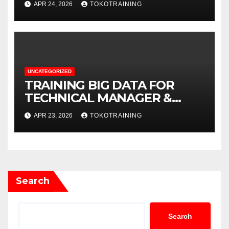
APR 24, 2026
TOKOTRAINING
UNCATEGORIZED
TRAINING BIG DATA FOR
TECHNICAL MANAGER &
DECISION MAKERS
APR 23, 2026
TOKOTRAINING
Search
Search