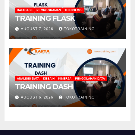
DATABASE
PEMROGRAMAN
TEKNOLOGI
TRAINING FLASK
AUGUST 7, 2026
TOKOTRAINING
ANALISIS DATA
DESAIN
KINERJA
PENGOLAHAN DATA
TRAINING DASH
AUGUST 6, 2026
TOKOTRAINING