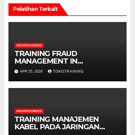
Pelatihan Terkait
UNCATEGORIZED
TRAINING FRAUD
MANAGEMENT IN
TELECOMMUNICATION
APR 25, 2026
TOKOTRAINING
BUSINESS
UNCATEGORIZED
TRAINING MANAJEMEN
KABEL PADA JARINGAN
TELEKOMUNIKASI