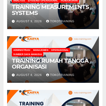
ANALYSIS
EFISIENSI OPERASIONAL
PENGUKURAN
TRAINING MEASUREMENTS
SYSTEMS
AUGUST 9, 2026
TOKOTRAINING
ADMINISTRASI
MANAJEMEN
OPERASIONAL
SUMBER DAYA MANUSIA
TRAINING RUMAH TANGGA
ORGANISASI
AUGUST 8, 2026
TOKOTRAINING