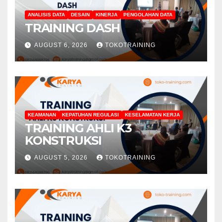
ANALISIS DATA
DESAIN
KINERJA
PENGOLAHAN DATA
TRAINING DASH
AUGUST 6, 2026
TOKOTRAINING
KEAMANAN
KEPATUHAN REGULASI
KESELAMATAN KERJA
TRAINING AHLI K3
KONSTRUKSI
AUGUST 5, 2026
TOKOTRAINING