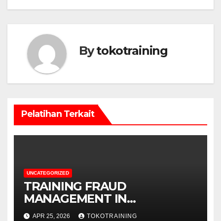
By
tokotraining
Pelatihan Terkait
UNCATEGORIZED
TRAINING FRAUD
MANAGEMENT IN
TELECOMMUNICATION
APR 25, 2026
TOKOTRAINING