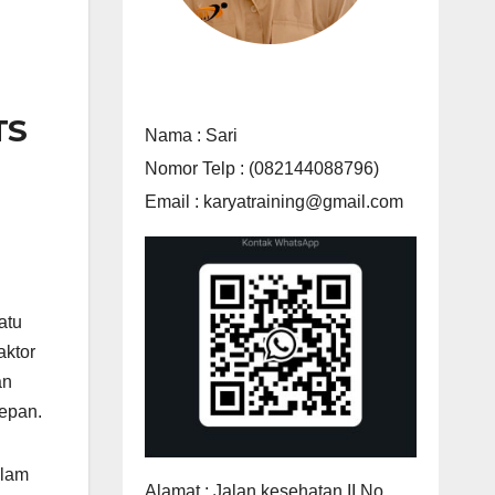
TS
Nama : Sari
Nomor Telp : (082144088796)
Email : karyatraining@gmail.com
n
atu
aktor
an
epan.
alam
Alamat : Jalan kesehatan II No.