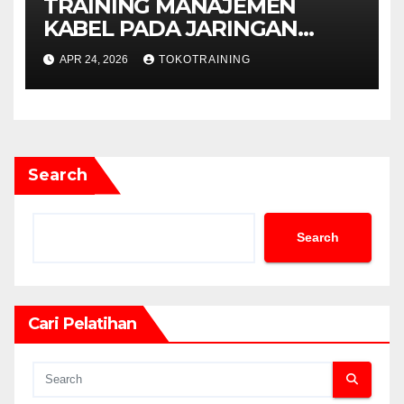
TRAINING MANAJEMEN
KABEL PADA JARINGAN
TELEKOMUNIKASI
APR 24, 2026
TOKOTRAINING
Search
Search
Cari Pelatihan