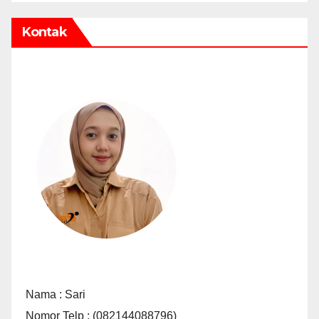
Kontak
Nama : Sari
Nomor Telp : (082144088796)