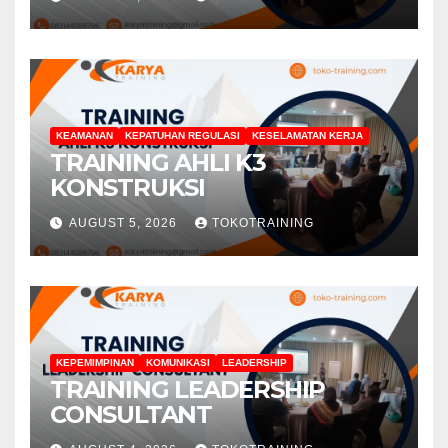
KEAMANAN
KEPATUHAN REGULASI
KESELAMATAN KERJA
TRAINING AHLI K3
KONSTRUKSI
AUGUST 5, 2026
TOKOTRAINING
KEPEMIMPINAN
KOMUNIKASI
LEADERSHIP
TRAINING LEADERSHIP
CONSULTANT