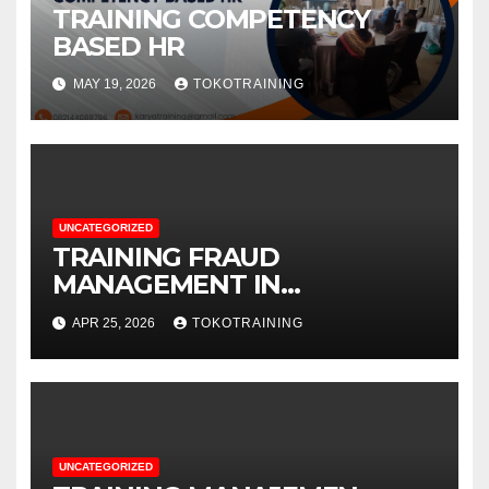
TRAINING COMPETENCY
BASED HR
MAY 19, 2026
TOKOTRAINING
UNCATEGORIZED
TRAINING FRAUD
MANAGEMENT IN
TELECOMMUNICATION
APR 25, 2026
TOKOTRAINING
BUSINESS
UNCATEGORIZED