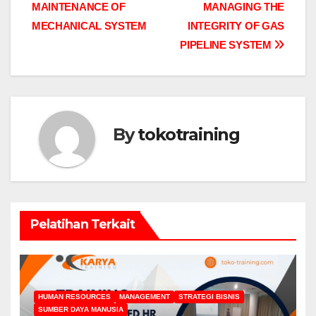
MAINTENANCE OF
MANAGING THE
navigation
MECHANICAL SYSTEM
INTEGRITY OF GAS
PIPELINE SYSTEM
By
tokotraining
Pelatihan Terkait
HUMAN RESOURCES
MANAGEMENT
STRATEGI BISNIS
SUMBER DAYA MANUSIA