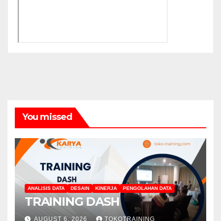
You missed
ANALISIS DATA
DESAIN
KINERJA
PENGOLAHAN DATA
TRAINING DASH
AUGUST 6, 2026
TOKOTRAINING