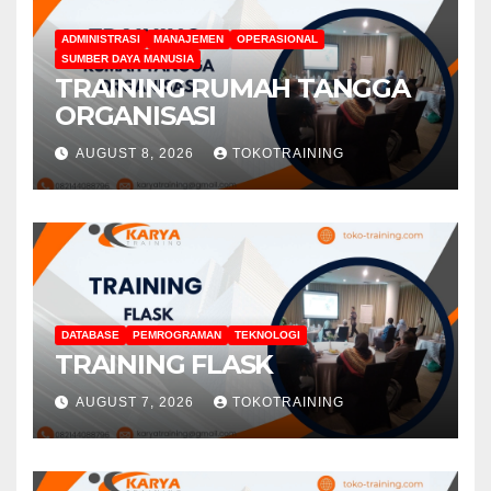
ADMINISTRASI
MANAJEMEN
OPERASIONAL
SUMBER DAYA MANUSIA
TRAINING RUMAH TANGGA
ORGANISASI
AUGUST 8, 2026
TOKOTRAINING
DATABASE
PEMROGRAMAN
TEKNOLOGI
TRAINING FLASK
AUGUST 7, 2026
TOKOTRAINING