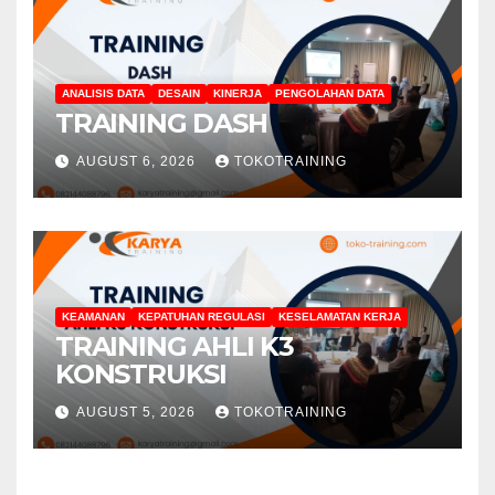
ANALISIS DATA
DESAIN
KINERJA
PENGOLAHAN DATA
TRAINING DASH
AUGUST 6, 2026
TOKOTRAINING
KEAMANAN
KEPATUHAN REGULASI
KESELAMATAN KERJA
TRAINING AHLI K3
KONSTRUKSI
AUGUST 5, 2026
TOKOTRAINING