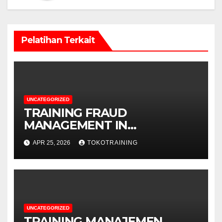
Pelatihan Terkait
UNCATEGORIZED
TRAINING FRAUD
MANAGEMENT IN
TELECOMMUNICATION
APR 25, 2026
TOKOTRAINING
BUSINESS
UNCATEGORIZED
TRAINING MANAJEMEN