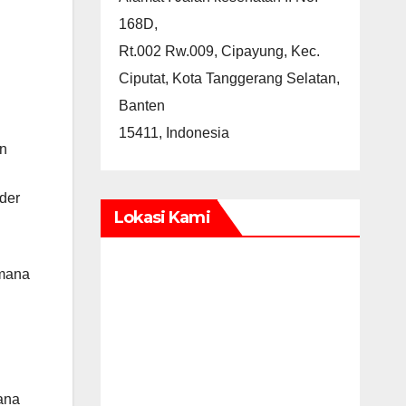
168D,
Rt.002 Rw.009, Cipayung, Kec.
Ciputat, Kota Tanggerang Selatan,
Banten
15411, Indonesia
an
der
Lokasi Kami
imana
ana