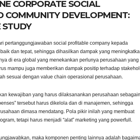
INE CORPORATE SOCIAL
AND COMMUNITY DEVELOPMENT:
E STUDY
ri pertanggungjawaban social profitable company kepada
 baik dan tepat, sehingga dihasilkan dampak yang meningkatk
nya di era global yang menekankan perlunya perusahaan yang
rus mampu juga memberikan dampak positip terhadap stakehol
lah sesuai dengan value chain operasional perusahaan.
akan kewajiban yang harus dilaksanankan perusahaan sebaga
nses” tersebut harus dikelola dan di manajemen, sehingga
erusahaan dimasa mendatang. Pola pikir inilah yang membuat
ram, tetapi harus menjadi “alat” marketing yang powerfull.
gungjawabkan, maka komponen penting lainnya adalah bagaim