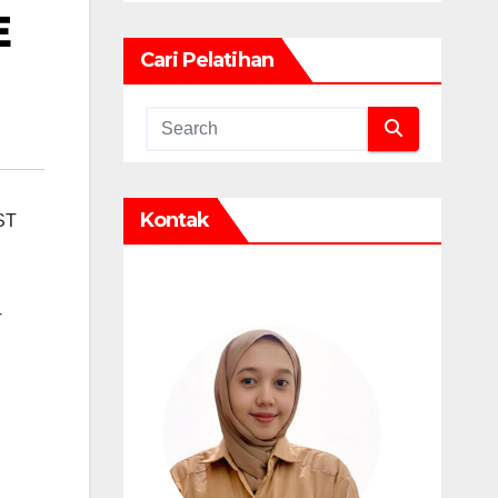
E
Cari Pelatihan
Kontak
ST
T