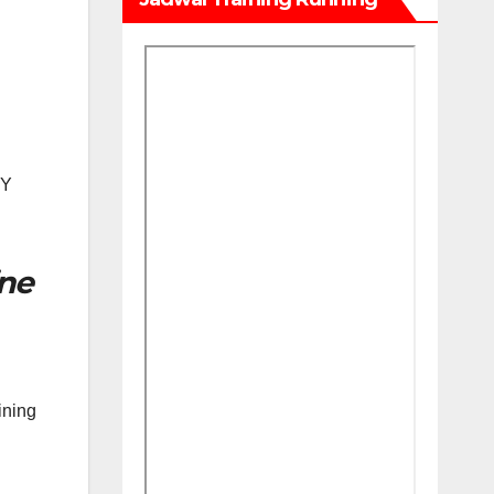
TY
ne
ining