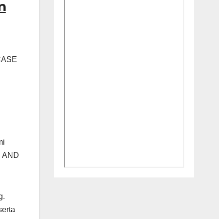
m
CASE
mi
E AND
g.
serta