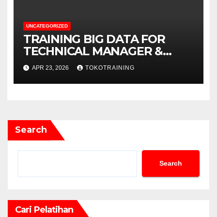
UNCATEGORIZED
TRAINING BIG DATA FOR
TECHNICAL MANAGER &
DECISION MAKERS
APR 23, 2026
TOKOTRAINING
Search
Search
Cari Pelatihan