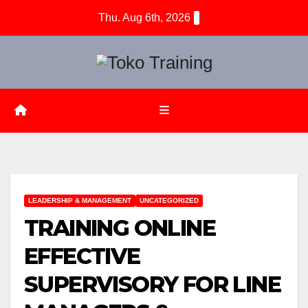
Skip
Thu. Aug 6th, 2026
to
content
LEADERSHIP & MANAGEMENT
UNCATEGORIZED
TRAINING ONLINE
EFFECTIVE
SUPERVISORY FOR LINE