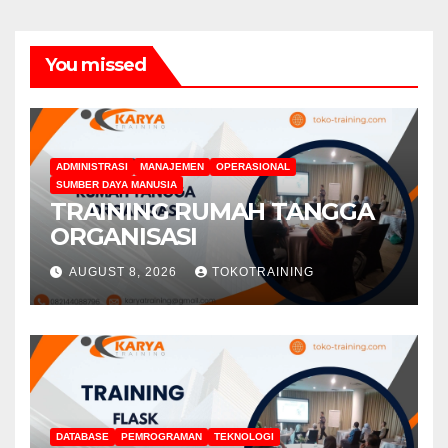
You missed
ADMINISTRASI
MANAJEMEN
OPERASIONAL
SUMBER DAYA MANUSIA
TRAINING RUMAH TANGGA
ORGANISASI
AUGUST 8, 2026
TOKOTRAINING
DATABASE
PEMROGRAMAN
TEKNOLOGI