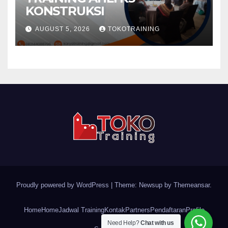
KONSTRUKSI
AUGUST 5, 2026
TOKOTRAINING
Proudly powered by WordPress
|
Theme: Newsup by
Themeansar
.
Home
Home
Jadwal Training
Kontak
Partners
Pendaftaran
Profile
Need Help?
Chat with us