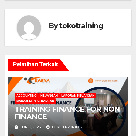
By
tokotraining
Pelatihan Terkait
ACCOUNTING
KEUANGAN
LAPORAN KEUANGAN
MANAJEMEN KEUANGAN
TRAINING FINANCE FOR NON
FINANCE
JUN 8, 2026
TOKOTRAINING