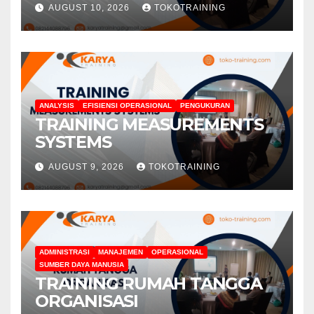
AUGUST 10, 2026
TOKOTRAINING
ANALYSIS
EFISIENSI OPERASIONAL
PENGUKURAN
TRAINING MEASUREMENTS
SYSTEMS
AUGUST 9, 2026
TOKOTRAINING
ADMINISTRASI
MANAJEMEN
OPERASIONAL
SUMBER DAYA MANUSIA
TRAINING RUMAH TANGGA
ORGANISASI