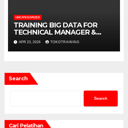
UNCATEGORIZED
TRAINING BIG DATA FOR
TECHNICAL MANAGER &
DECISION MAKERS
APR 23, 2026
TOKOTRAINING
Search
Search
Cari Pelatihan