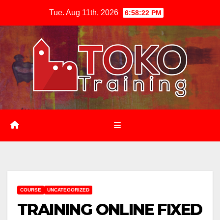
Skip
Tue. Aug 11th, 2026
6:58:23 PM
to
content
COURSE
UNCATEGORIZED
TRAINING ONLINE FIXED