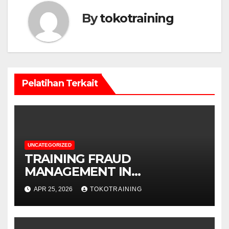
By
tokotraining
Pelatihan Terkait
UNCATEGORIZED
TRAINING FRAUD
MANAGEMENT IN
TELECOMMUNICATION
APR 25, 2026
TOKOTRAINING
BUSINESS