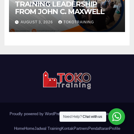
TRAINING LEADERSHIP
FROM JOHN C. MAXWELL
AUGUST 3, 2026
TOKOTRAINING
Proudly powered by WordPress
|
Theme: Newsup by
Themeansar
.
Need Help?
Chat with us
Home
Home
Jadwal Training
Kontak
Partners
Pendaftaran
Profile