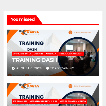
You missed
ANALISIS DATA
DESAIN
KINERJA
PENGOLAHAN DATA
TRAINING DASH
AUGUST 6, 2026
TOKOTRAINING
KEAMANAN
KEPATUHAN REGULASI
KESELAMATAN KERJA