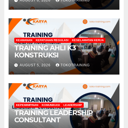
AUGUST 6, 2026
TOKOTRAINING
KEAMANAN
KEPATUHAN REGULASI
KESELAMATAN KERJA
TRAINING AHLI K3
KONSTRUKSI
AUGUST 5, 2026
TOKOTRAINING
KEPEMIMPINAN
KOMUNIKASI
LEADERSHIP
TRAINING LEADERSHIP
CONSULTANT