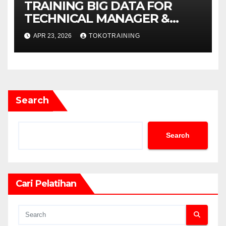
TRAINING BIG DATA FOR
TECHNICAL MANAGER &
DECISION MAKERS
APR 23, 2026
TOKOTRAINING
Search
Search
Cari Pelatihan