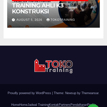
TRAINING AHLI K3
KONSTRUKSI
AUGUST 5, 2026
TOKOTRAINING
Proudly powered by WordPress
|
Theme: Newsup by
Themeansar
.
Home
Home
Jadwal Training
Kontak
Partners
Pendaftaran
Profile