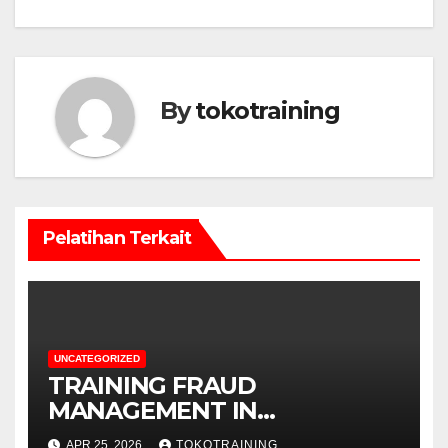
By
tokotraining
Pelatihan Terkait
UNCATEGORIZED
TRAINING FRAUD
MANAGEMENT IN
TELECOMMUNICATION
APR 25, 2026
TOKOTRAINING