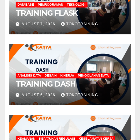
DATABASE
PEMROGRAMAN
TEKNOLOGI
TRAINING FLASK
AUGUST 7, 2026
TOKOTRAINING
ANALISIS DATA
DESAIN
KINERJA
PENGOLAHAN DATA
TRAINING DASH
AUGUST 6, 2026
TOKOTRAINING
KEAMANAN
KEPATUHAN REGULASI
KESELAMATAN KERJA