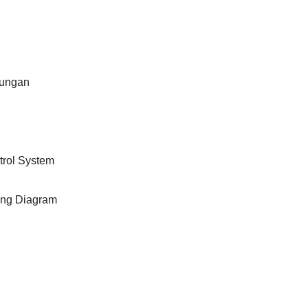
tungan
trol System
ing Diagram