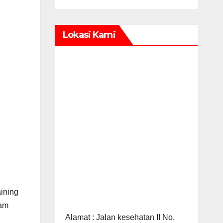
Lokasi Kami
aining
lam
Alamat : Jalan kesehatan II No.