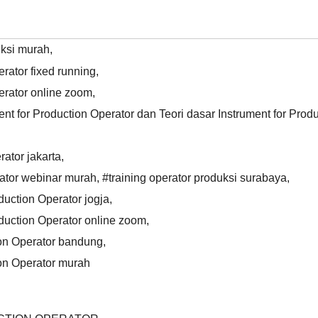
uksi murah
,
erator fixed running
,
erator online zoom
,
t for Production Operator dan Teori dasar Instrument for Produ
rator jakarta
,
rator webinar murah
,
#training operator produksi surabaya
,
duction Operator jogja
,
oduction Operator online zoom
,
tion Operator bandung
,
ion Operator murah