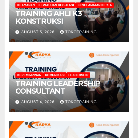
KEAMANAN
KEPATUHAN REGULASI
KESELAMATAN KERJA
TRAINING AHLI K3
KONSTRUKSI
AUGUST 5, 2026
TOKOTRAINING
KEPEMIMPINAN
KOMUNIKASI
LEADERSHIP
TRAINING LEADERSHIP
CONSULTANT
AUGUST 4, 2026
TOKOTRAINING