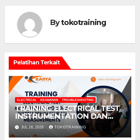
By
tokotraining
Pelatihan Terkait
ELECTRICAL
KEAMANAN
TROUBLESHOOTING
TRAINING ELECTRICAL TEST
INSTRUMENTATION DAN
SISTEM PENGUKURAN
JUL 16, 2026
TOKOTRAINING
MEASUREMENTS