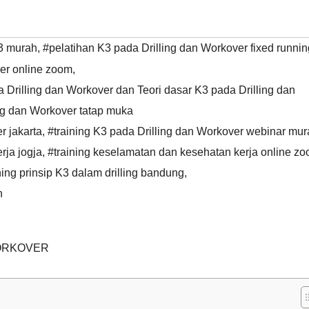
3 murah
,
#pelatihan K3 pada Drilling dan Workover fixed runnin
ver online zoom
,
Drilling dan Workover dan Teori dasar K3 pada Drilling dan
ng dan Workover tatap muka
r jakarta
,
#training K3 pada Drilling dan Workover webinar mu
rja jogja
,
#training keselamatan dan kesehatan kerja online z
ning prinsip K3 dalam drilling bandung
,
h
WORKOVER