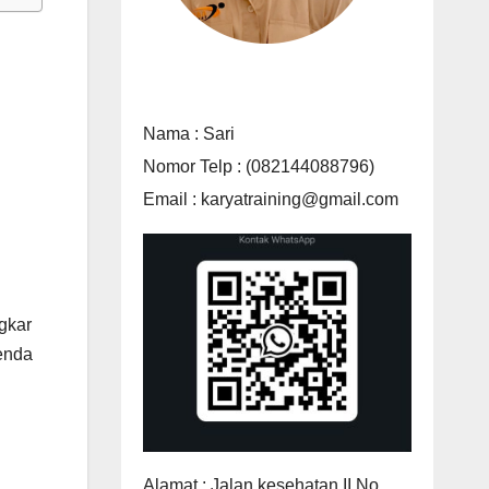
Nama : Sari
Nomor Telp : (082144088796)
Email : karyatraining@gmail.com
gkar
benda
Alamat : Jalan kesehatan II No.