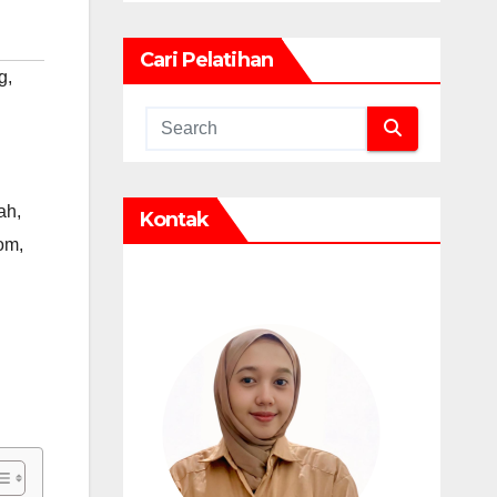
Cari Pelatihan
g
,
rah
,
Kontak
oom
,