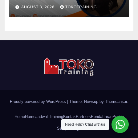
AUGUST 3, 2026
TOKOTRAINING
Proudly powered by WordPress
|
Theme: Newsup by
Themeansar
.
Home
Home
Jadwal Training
Kontak
Partners
Pendaftaran
Profile
Need Help?
Chat with us
Sample Page