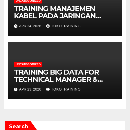
UNCATEGORIZED
TRAINING MANAJEMEN
KABEL PADA JARINGAN
TELEKOMUNIKASI
APR 24, 2026
TOKOTRAINING
UNCATEGORIZED
TRAINING BIG DATA FOR
TECHNICAL MANAGER &
DECISION MAKERS
APR 23, 2026
TOKOTRAINING
Search