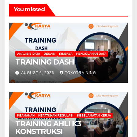
You missed
ANALISIS DATA
DESAIN
KINERJA
PENGOLAHAN DATA
TRAINING DASH
AUGUST 6, 2026
TOKOTRAINING
KEAMANAN
KEPATUHAN REGULASI
KESELAMATAN KERJA
TRAINING AHLI K3
KONSTRUKSI