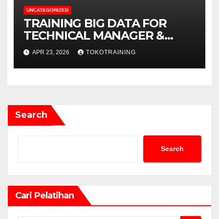
UNCATEGORIZED
TRAINING BIG DATA FOR
TECHNICAL MANAGER &
DECISION MAKERS
APR 23, 2026
TOKOTRAINING
Search
Search
Cari Pelatihan