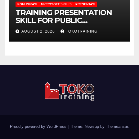
KOMUNIKASI
MICROSOFT SKILLS
PRESENTASI
TRAINING PRESENTATION
SKILL FOR PUBLIC
RELATIONS & MARKETING
AUGUST 2, 2026
TOKOTRAINING
STAFF (USING MICROSOFT
POWER POINT)
Proudly powered by WordPress
|
Theme: Newsup by
Themeansar
.