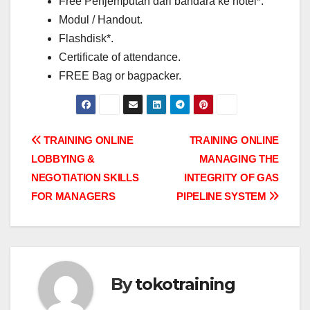
Free Penjemputan dari bandara ke hotel*.
Modul / Handout.
Flashdisk*.
Certificate of attendance.
FREE Bag or bagpacker.
Post
TRAINING ONLINE
TRAINING ONLINE
LOBBYING &
MANAGING THE
navigation
NEGOTIATION SKILLS
INTEGRITY OF GAS
FOR MANAGERS
PIPELINE SYSTEM
By
tokotraining