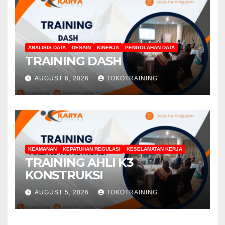
ANALISIS DATA
DESAIN
KINERJA
PENGOLAHAN DATA
TRAINING DASH
AUGUST 6, 2026
TOKOTRAINING
KEAMANAN
KEPATUHAN REGULASI
KESELAMATAN KERJA
TRAINING AHLI K3
KONSTRUKSI
AUGUST 5, 2026
TOKOTRAINING