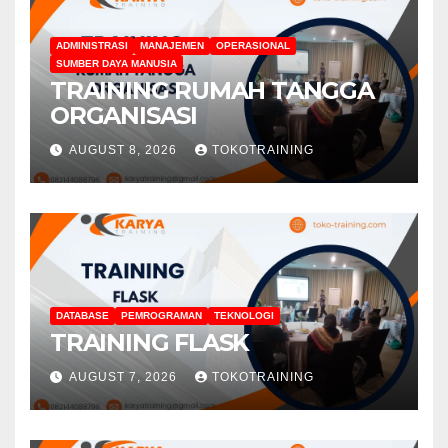
ADMINISTRASI
MANAJEMEN
OPERASIONAL
SUMBER DAYA MANUSIA
TRAINING RUMAH TANGGA
ORGANISASI
AUGUST 8, 2026
TOKOTRAINING
DATABASE
PEMROGRAMAN
TEKNOLOGI
TRAINING FLASK
AUGUST 7, 2026
TOKOTRAINING