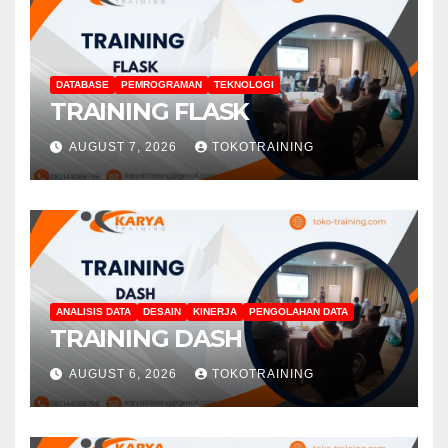
DATABASE
PEMROGRAMAN
TEKNOLOGI
TRAINING FLASK
AUGUST 7, 2026
TOKOTRAINING
ANALISIS DATA
DESAIN
KINERJA
PENGOLAHAN DATA
TRAINING DASH
AUGUST 6, 2026
TOKOTRAINING