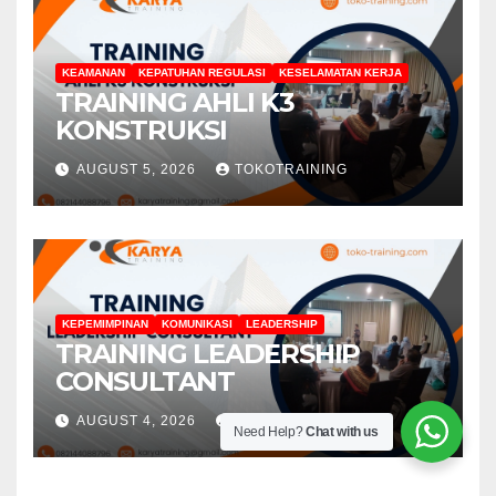
KEAMANAN
KEPATUHAN REGULASI
KESELAMATAN KERJA
TRAINING AHLI K3
KONSTRUKSI
AUGUST 5, 2026
TOKOTRAINING
KEPEMIMPINAN
KOMUNIKASI
LEADERSHIP
TRAINING LEADERSHIP
CONSULTANT
AUGUST 4, 2026
TOKOTRAINING
Need Help?
Chat with us