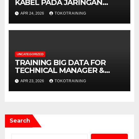
KABEL PADA JARINGAN
TELEKOMUNIKASI
APR 24, 2026
TOKOTRAINING
UNCATEGORIZED
TRAINING BIG DATA FOR
TECHNICAL MANAGER &
DECISION MAKERS
APR 23, 2026
TOKOTRAINING
Search