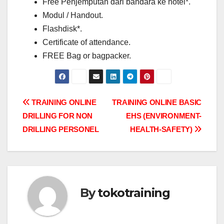
Free Penjemputan dari bandara ke hotel*.
Modul / Handout.
Flashdisk*.
Certificate of attendance.
FREE Bag or bagpacker.
Post
TRAINING ONLINE
TRAINING ONLINE BASIC
DRILLING FOR NON
EHS (ENVIRONMENT-
navigation
DRILLING PERSONEL
HEALTH-SAFETY)
By
tokotraining