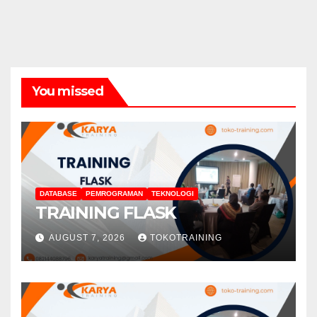
You missed
DATABASE
PEMROGRAMAN
TEKNOLOGI
TRAINING FLASK
AUGUST 7, 2026
TOKOTRAINING