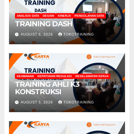
ANALISIS DATA
DESAIN
KINERJA
PENGOLAHAN DATA
TRAINING DASH
AUGUST 6, 2026
TOKOTRAINING
KEAMANAN
KEPATUHAN REGULASI
KESELAMATAN KERJA
TRAINING AHLI K3
KONSTRUKSI
AUGUST 5, 2026
TOKOTRAINING