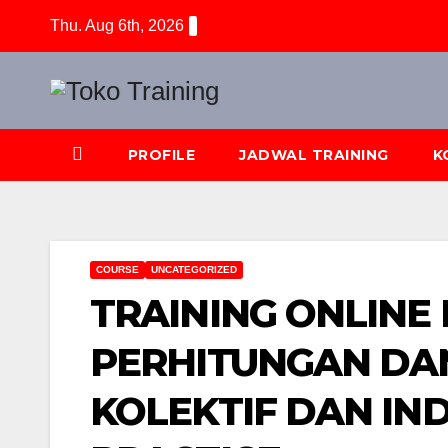
Skip
Thu. Aug 6th, 2026
to
content
PROFILE
JADWAL TRAINING
K
COURSE
UNCATEGORIZED
TRAINING ONLINE
PERHITUNGAN DA
KOLEKTIF DAN IND