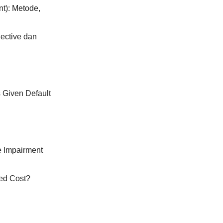
t): Metode,
lective dan
s Given Default
e Impairment
ed Cost?