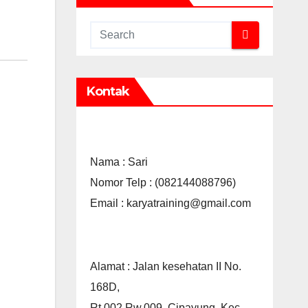
Kontak
Nama : Sari
Nomor Telp : (082144088796)
Email : karyatraining@gmail.com
Alamat : Jalan kesehatan II No.
168D,
Rt.002 Rw.009, Cipayung, Kec.