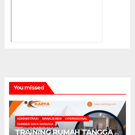
You missed
ADMINISTRASI
MANAJEMEN
OPERASIONAL
SUMBER DAYA MANUSIA
TRAINING RUMAH TANGGA