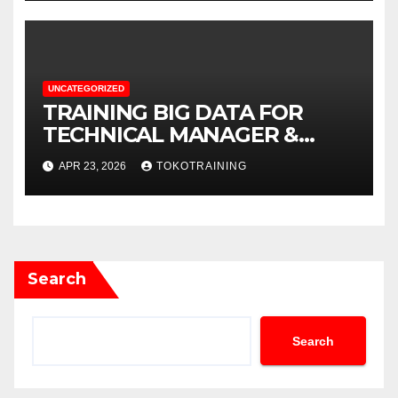
UNCATEGORIZED
TRAINING BIG DATA FOR
TECHNICAL MANAGER &
DECISION MAKERS
APR 23, 2026
TOKOTRAINING
Search
Search