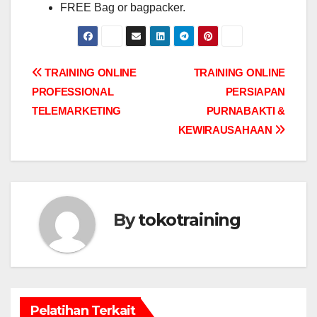
FREE Bag or bagpacker.
Post
TRAINING ONLINE
TRAINING ONLINE
PROFESSIONAL
PERSIAPAN
navigation
TELEMARKETING
PURNABAKTI &
KEWIRAUSAHAAN
By
tokotraining
Pelatihan Terkait