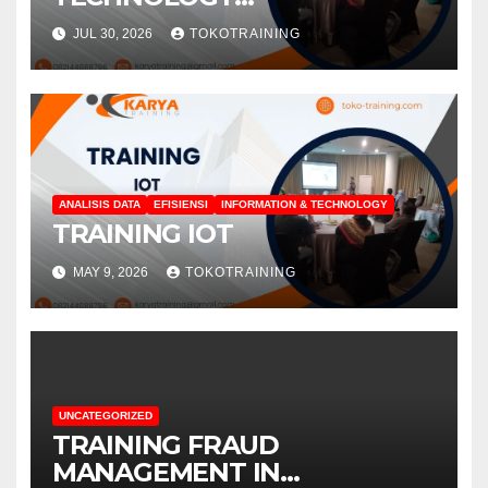
INFRASTRUCTURE LIBRARY
JUL 30, 2026
TOKOTRAINING
(ITIL) VERSION 3.1
ANALISIS DATA
EFISIENSI
INFORMATION & TECHNOLOGY
TRAINING IOT
MAY 9, 2026
TOKOTRAINING
UNCATEGORIZED
TRAINING FRAUD
MANAGEMENT IN