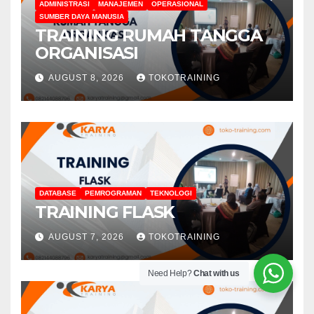
ADMINISTRASI
MANAJEMEN
OPERASIONAL
SUMBER DAYA MANUSIA
TRAINING RUMAH TANGGA
ORGANISASI
AUGUST 8, 2026
TOKOTRAINING
DATABASE
PEMROGRAMAN
TEKNOLOGI
TRAINING FLASK
AUGUST 7, 2026
TOKOTRAINING
Need Help?
Chat with us