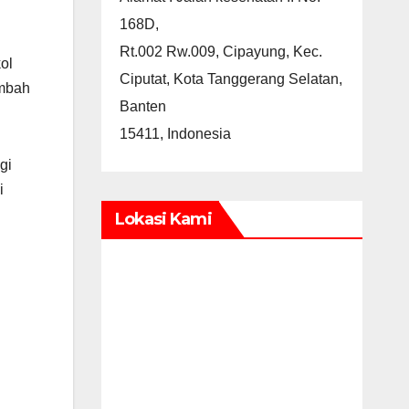
168D,
Rt.002 Rw.009, Cipayung, Kec.
ol
Ciputat, Kota Tanggerang Selatan,
imbah
Banten
15411, Indonesia
gi
i
Lokasi Kami