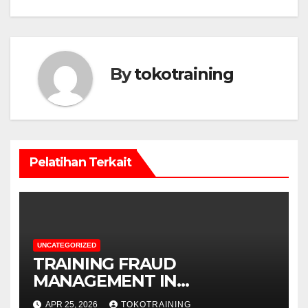
By
tokotraining
Pelatihan Terkait
UNCATEGORIZED
TRAINING FRAUD
MANAGEMENT IN
TELECOMMUNICATION
APR 25, 2026
TOKOTRAINING