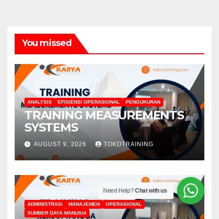
You missed
ANALYSIS
EFISIENSI OPERASIONAL
PENGUKURAN
TRAINING MEASUREMENTS
SYSTEMS
AUGUST 9, 2026
TOKOTRAINING
Need Help?
Chat with us
ADMINISTRASI
MANAJEMEN
OPERASIONAL
SUMBER DAYA MANUSIA