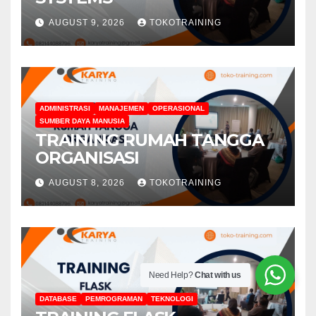
AUGUST 9, 2026
TOKOTRAINING
ADMINISTRASI
MANAJEMEN
OPERASIONAL
SUMBER DAYA MANUSIA
TRAINING RUMAH TANGGA
ORGANISASI
AUGUST 8, 2026
TOKOTRAINING
Need Help?
Chat with us
DATABASE
PEMROGRAMAN
TEKNOLOGI