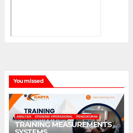
You missed
ANALYSIS
EFISIENSI OPERASIONAL
PENGUKURAN
TRAINING MEASUREMENTS
SYSTEMS