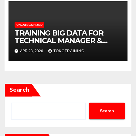
UNCATEGORIZED
TRAINING BIG DATA FOR
TECHNICAL MANAGER &
DECISION MAKERS
APR 23, 2026
TOKOTRAINING
Search
Search