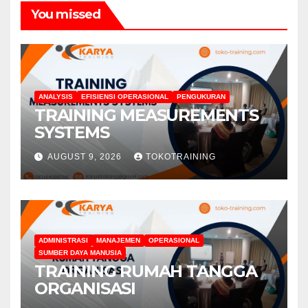
You missed
ANALYSIS
EFISIENSI OPERASIONAL
PENGUKURAN
TRAINING MEASUREMENTS
SYSTEMS
AUGUST 9, 2026
TOKOTRAINING
ADMINISTRASI
MANAJEMEN
OPERASIONAL
SUMBER DAYA MANUSIA
TRAINING RUMAH TANGGA
ORGANISASI