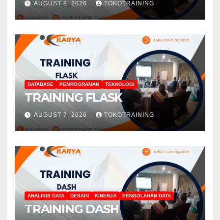
AUGUST 8, 2026
TOKOTRAINING
DATABASE
PEMROGRAMAN
TEKNOLOGI
TRAINING FLASK
AUGUST 7, 2026
TOKOTRAINING
ANALISIS DATA
DESAIN
KINERJA
PENGOLAHAN DATA
TRAINING DASH