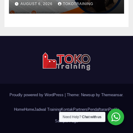
AUGUST 6, 2026
TOKOTRAINING
Proudly powered by WordPress
|
Theme: Newsup by
Themeansar
.
Home
Home
Jadwal Training
Kontak
Partners
Pendaftaran
Profile
Need Help?
Chat with us
Sample Page