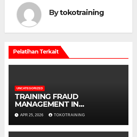
By
tokotraining
Pelatihan Terkait
UNCATEGORIZED
TRAINING FRAUD
MANAGEMENT IN
TELECOMMUNICATION
APR 25, 2026
TOKOTRAINING
BUSINESS