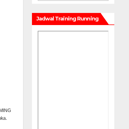
Jadwal Training Running
MMING
uka.