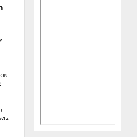
m
N
i.
ION
E
g.
serta