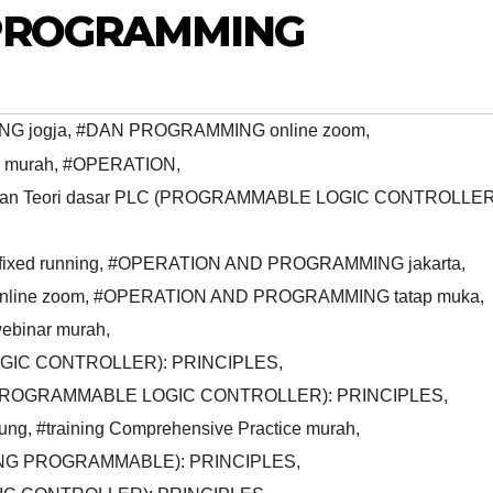
PROGRAMMING
G jogja
,
#DAN PROGRAMMING online zoom
,
r murah
,
#OPERATION
,
 Teori dasar PLC (PROGRAMMABLE LOGIC CONTROLLER
ed running
,
#OPERATION AND PROGRAMMING jakarta
,
line zoom
,
#OPERATION AND PROGRAMMING tatap muka
,
binar murah
,
OGIC CONTROLLER): PRINCIPLES
,
LC (PROGRAMMABLE LOGIC CONTROLLER): PRINCIPLES
,
dung
,
#training Comprehensive Practice murah
,
ANG PROGRAMMABLE): PRINCIPLES
,