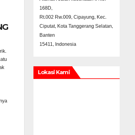
168D,
Rt.002 Rw.009, Cipayung, Kec.
NG
Ciputat, Kota Tanggerang Selatan,
Banten
15411, Indonesia
ik.
uatu
ak
Lokasi Kami
gnya