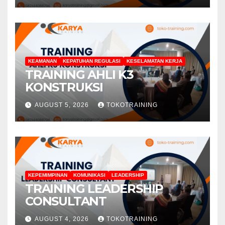
KEAMANAN
KEPATUHAN REGULASI
KESELAMATAN KERJA
TRAINING AHLI K3
KONSTRUKSI
AUGUST 5, 2026
TOKOTRAINING
KEPEMIMPINAN
KOMUNIKASI
LEADERSHIP
TRAINING LEADERSHIP
CONSULTANT
AUGUST 4, 2026
TOKOTRAINING