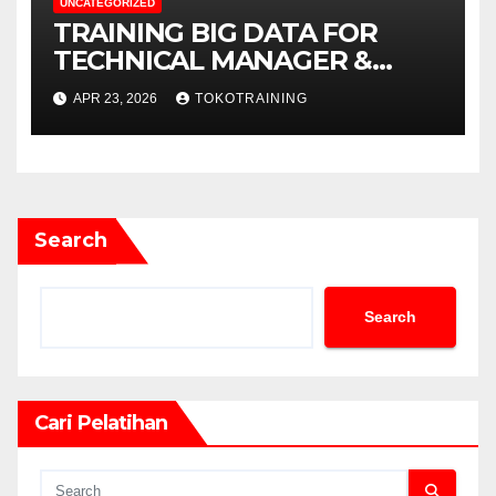
UNCATEGORIZED
TRAINING BIG DATA FOR
TECHNICAL MANAGER &
DECISION MAKERS
APR 23, 2026
TOKOTRAINING
Search
Search
Cari Pelatihan