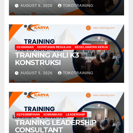
AUGUST 6, 2026
TOKOTRAINING
KEAMANAN
KEPATUHAN REGULASI
KESELAMATAN KERJA
TRAINING AHLI K3
KONSTRUKSI
AUGUST 5, 2026
TOKOTRAINING
KEPEMIMPINAN
KOMUNIKASI
LEADERSHIP
TRAINING LEADERSHIP
CONSULTANT