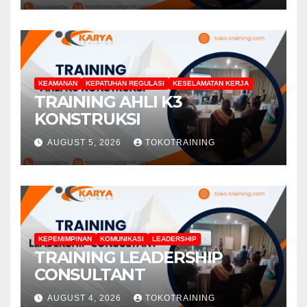
KEAMANAN
KEPATUHAN REGULASI
KESELAMATAN KERJA
TRAINING AHLI K3
KONSTRUKSI
AUGUST 5, 2026
TOKOTRAINING
KEPEMIMPINAN
KOMUNIKASI
LEADERSHIP
TRAINING LEADERSHIP
CONSULTANT
AUGUST 4, 2026
TOKOTRAINING