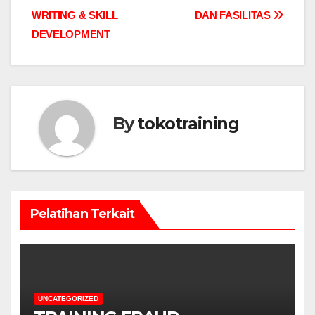
navigation
WRITING & SKILL
DAN FASILITAS
DEVELOPMENT
By
tokotraining
Pelatihan Terkait
UNCATEGORIZED