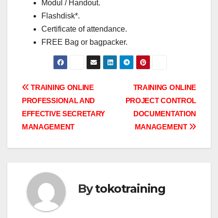
Modul / Handout.
Flashdisk*.
Certificate of attendance.
FREE Bag or bagpacker.
Post
TRAINING ONLINE
TRAINING ONLINE
PROFESSIONAL AND
PROJECT CONTROL
navigation
EFFECTIVE SECRETARY
DOCUMENTATION
MANAGEMENT
MANAGEMENT
By
tokotraining