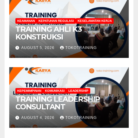
KEAMANAN
KEPATUHAN REGULASI
KESELAMATAN KERJA
TRAINING AHLI K3
KONSTRUKSI
AUGUST 5, 2026
TOKOTRAINING
KEPEMIMPINAN
KOMUNIKASI
LEADERSHIP
TRAINING LEADERSHIP
CONSULTANT
AUGUST 4, 2026
TOKOTRAINING