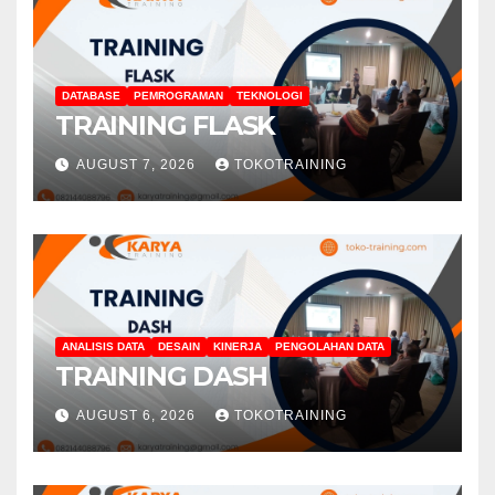
DATABASE
PEMROGRAMAN
TEKNOLOGI
TRAINING FLASK
AUGUST 7, 2026
TOKOTRAINING
ANALISIS DATA
DESAIN
KINERJA
PENGOLAHAN DATA
TRAINING DASH
AUGUST 6, 2026
TOKOTRAINING