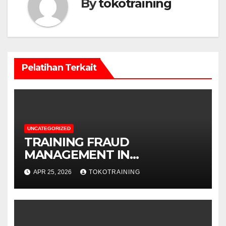
By
tokotraining
Pelatihan Terkait
UNCATEGORIZED
TRAINING FRAUD
MANAGEMENT IN
TELECOMMUNICATION
APR 25, 2026
TOKOTRAINING
BUSINESS