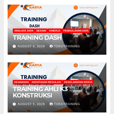
ANALISIS DATA
DESAIN
KINERJA
PENGOLAHAN DATA
TRAINING DASH
AUGUST 6, 2026
TOKOTRAINING
KEAMANAN
KEPATUHAN REGULASI
KESELAMATAN KERJA
TRAINING AHLI K3
KONSTRUKSI
AUGUST 5, 2026
TOKOTRAINING