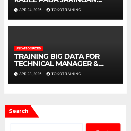
TELEKOMUNIKASI
APR 24, 2026
TOKOTRAINING
UNCATEGORIZED
TRAINING BIG DATA FOR
TECHNICAL MANAGER &
DECISION MAKERS
APR 23, 2026
TOKOTRAINING
Search