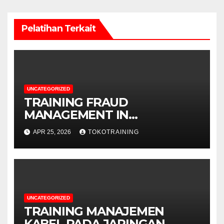
Pelatihan Terkait
UNCATEGORIZED
TRAINING FRAUD
MANAGEMENT IN
TELECOMMUNICATION
APR 25, 2026
TOKOTRAINING
BUSINESS
UNCATEGORIZED
TRAINING MANAJEMEN
KABEL PADA JARINGAN