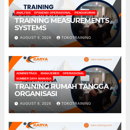
ANALYSIS
EFISIENSI OPERASIONAL
PENGUKURAN
TRAINING MEASUREMENTS
SYSTEMS
AUGUST 9, 2026
TOKOTRAINING
ADMINISTRASI
MANAJEMEN
OPERASIONAL
SUMBER DAYA MANUSIA
TRAINING RUMAH TANGGA
ORGANISASI
AUGUST 8, 2026
TOKOTRAINING