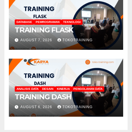
DATABASE
PEMROGRAMAN
TEKNOLOGI
TRAINING FLASK
AUGUST 7, 2026
TOKOTRAINING
ANALISIS DATA
DESAIN
KINERJA
PENGOLAHAN DATA
TRAINING DASH
AUGUST 6, 2026
TOKOTRAINING