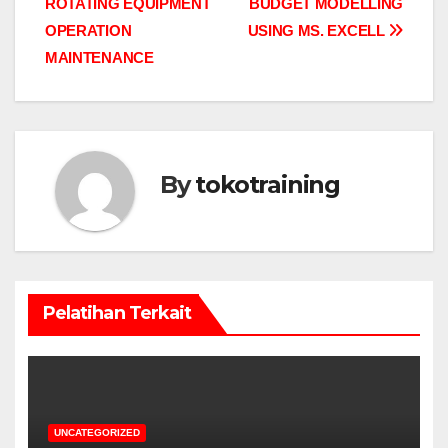
ROTATING EQUIPMENT
BUDGET MODELLING
navigation
OPERATION
USING MS. EXCELL
MAINTENANCE
By
tokotraining
Pelatihan Terkait
UNCATEGORIZED