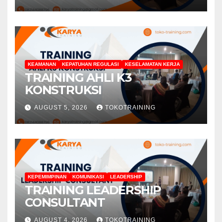
KEAMANAN
KEPATUHAN REGULASI
KESELAMATAN KERJA
TRAINING AHLI K3
KONSTRUKSI
AUGUST 5, 2026
TOKOTRAINING
KEPEMIMPINAN
KOMUNIKASI
LEADERSHIP
TRAINING LEADERSHIP
CONSULTANT
AUGUST 4, 2026
TOKOTRAINING