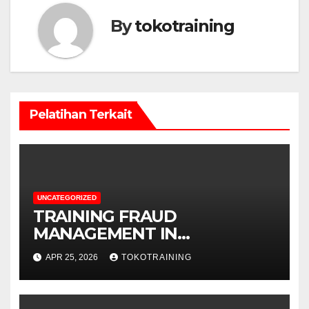
By
tokotraining
Pelatihan Terkait
UNCATEGORIZED
TRAINING FRAUD
MANAGEMENT IN
TELECOMMUNICATION
APR 25, 2026
TOKOTRAINING
BUSINESS