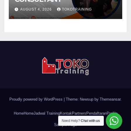
AUGUST 4, 2026
TOKOTRAINING
Proudly powered by WordPress
|
Theme: Newsup by
Themeansar
.
Home
Home
Jadwal Training
Kontak
Partners
Pendaftaran
Profile
Need Help?
Chat with us
Sample Page