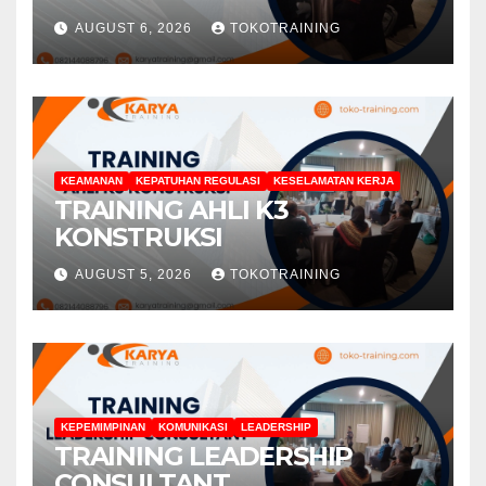
AUGUST 6, 2026
TOKOTRAINING
KEAMANAN
KEPATUHAN REGULASI
KESELAMATAN KERJA
TRAINING AHLI K3
KONSTRUKSI
AUGUST 5, 2026
TOKOTRAINING
KEPEMIMPINAN
KOMUNIKASI
LEADERSHIP
TRAINING LEADERSHIP
CONSULTANT