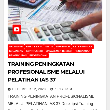
AKUNTANSI
ETIKA KERJA
IAS 37
INFORMASI
KETERAMPILAN
KEUANGAN
KONTINJENSI
MANAJEMEN RESIKO
PENGAKUAN
PENGUKURAN
PROFESIONAL
TRAINING PENINGKATAN
PROFESIONALISME MELALUI
PELATIHAN IAS 37
DECEMBER 12, 2023
ZIRLY GSM
TRAINING PENINGKATAN PROFESIONALISME
MELALUI PELATIHAN IAS 37 Deskripsi Training