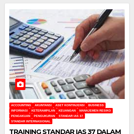
ACCOUNTING
AKUNTANSI
ASET KONTINJENSI
BUSINESS
INFORMASI
KETERAMPILAN
KEUANGAN
MANAJEMEN RESIKO
PENGAKUAN
PENGUKURAN
STANDAR IAS 37
STANDAR INTERNASIONAL
TRAINING STANDAR IAS 37 DALAM