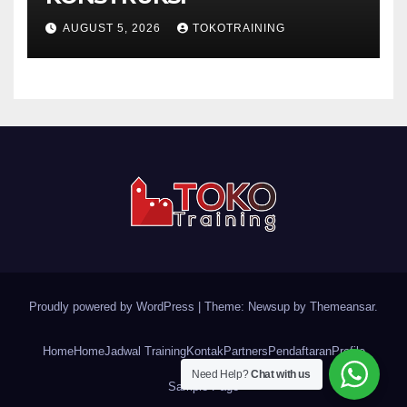
AUGUST 5, 2026
TOKOTRAINING
Proudly powered by WordPress
|
Theme: Newsup by
Themeansar
.
Home
Home
Jadwal Training
Kontak
Partners
Pendaftaran
Profile
Need Help?
Chat with us
Sample Page