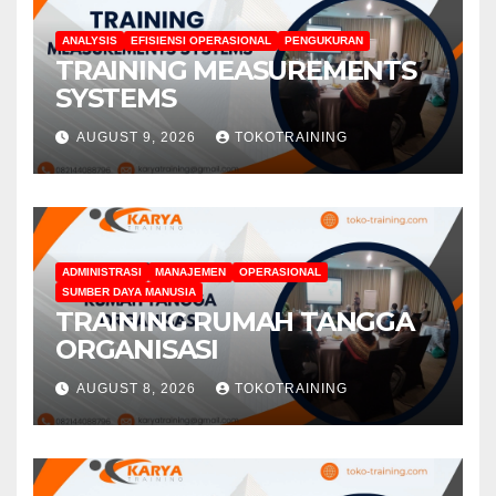
ANALYSIS
EFISIENSI OPERASIONAL
PENGUKURAN
TRAINING MEASUREMENTS
SYSTEMS
AUGUST 9, 2026
TOKOTRAINING
ADMINISTRASI
MANAJEMEN
OPERASIONAL
SUMBER DAYA MANUSIA
TRAINING RUMAH TANGGA
ORGANISASI
AUGUST 8, 2026
TOKOTRAINING