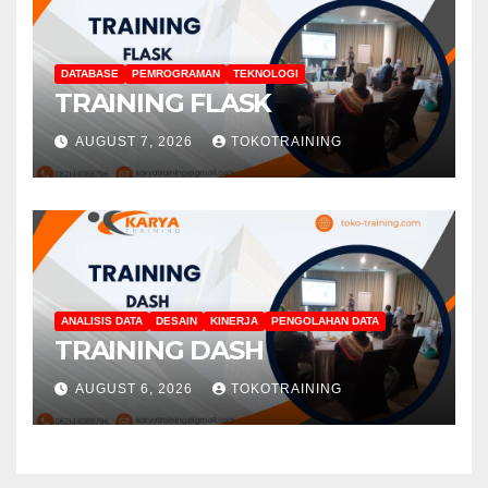
DATABASE
PEMROGRAMAN
TEKNOLOGI
TRAINING FLASK
AUGUST 7, 2026
TOKOTRAINING
ANALISIS DATA
DESAIN
KINERJA
PENGOLAHAN DATA
TRAINING DASH
AUGUST 6, 2026
TOKOTRAINING