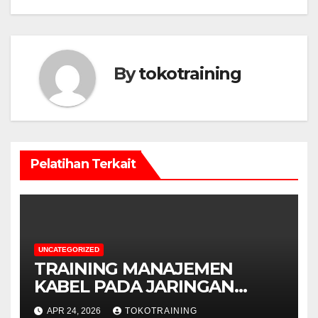
By
tokotraining
Pelatihan Terkait
UNCATEGORIZED
TRAINING MANAJEMEN
KABEL PADA JARINGAN
TELEKOMUNIKASI
APR 24, 2026
TOKOTRAINING