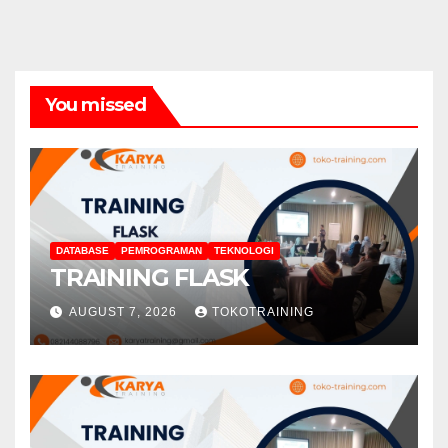
You missed
DATABASE
PEMROGRAMAN
TEKNOLOGI
TRAINING FLASK
AUGUST 7, 2026
TOKOTRAINING