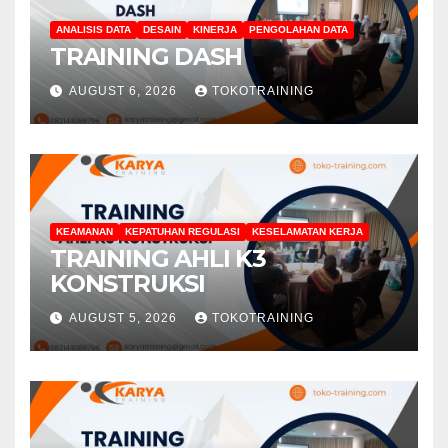
ANALISIS DATA
DESAIN
KINERJA
PENGOLAHAN DATA
TRAINING DASH
AUGUST 6, 2026
TOKOTRAINING
KEAMANAN
KEPATUHAN REGULASI
KESELAMATAN KERJA
TRAINING AHLI K3
KONSTRUKSI
AUGUST 5, 2026
TOKOTRAINING