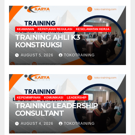
KEAMANAN
KEPATUHAN REGULASI
KESELAMATAN KERJA
TRAINING AHLI K3
KONSTRUKSI
AUGUST 5, 2026
TOKOTRAINING
KEPEMIMPINAN
KOMUNIKASI
LEADERSHIP
TRAINING LEADERSHIP
CONSULTANT
AUGUST 4, 2026
TOKOTRAINING