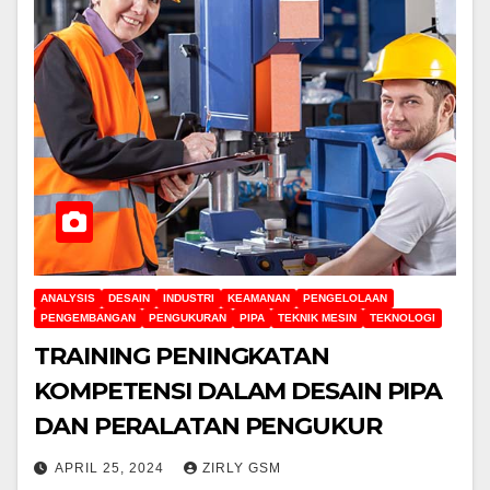
ANALYSIS
DESAIN
INDUSTRI
KEAMANAN
PENGELOLAAN
PENGEMBANGAN
PENGUKURAN
PIPA
TEKNIK MESIN
TEKNOLOGI
TRAINING PENINGKATAN
KOMPETENSI DALAM DESAIN PIPA
DAN PERALATAN PENGUKUR
APRIL 25, 2024
ZIRLY GSM