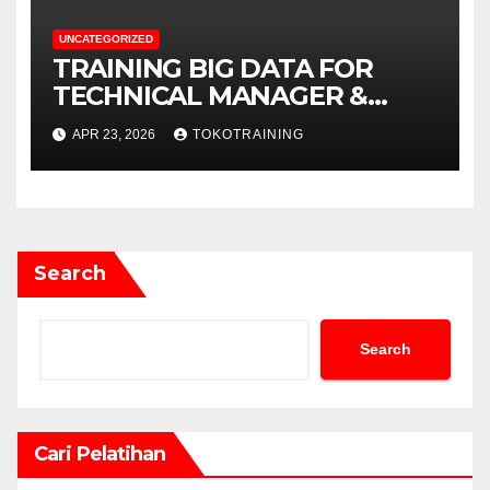
UNCATEGORIZED
TRAINING BIG DATA FOR
TECHNICAL MANAGER &
DECISION MAKERS
APR 23, 2026
TOKOTRAINING
Search
Search
Cari Pelatihan